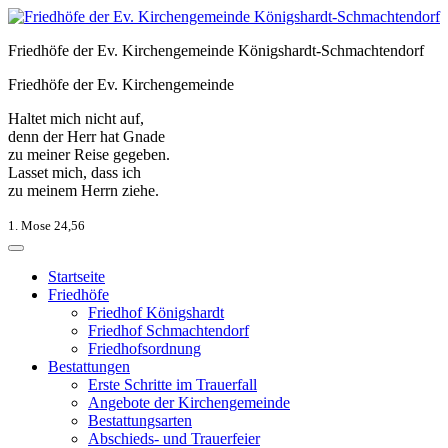
Skip
to
Friedhöfe der Ev. Kirchengemeinde Königshardt-Schmachtendorf
content
Friedhöfe der Ev. Kirchengemeinde
Haltet mich nicht auf,
denn der Herr hat Gnade
zu meiner Reise gegeben.
Lasset mich, dass ich
zu meinem Herrn ziehe.
1. Mose 24,56
Startseite
Friedhöfe
Friedhof Königshardt
Friedhof Schmachtendorf
Friedhofsordnung
Bestattungen
Erste Schritte im Trauerfall
Angebote der Kirchengemeinde
Bestattungsarten
Abschieds- und Trauerfeier